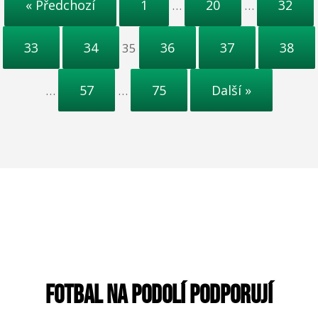
« Předchozí
1
20
32
…
…
33
34
36
37
38
35
57
75
Další »
…
…
FOTBAL NA PODOLÍ PODPORUJÍ