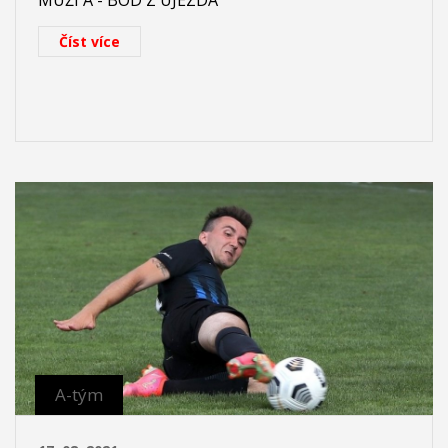
MUŽI A - BOD Z ÚJEZDA
Číst více
A-tým