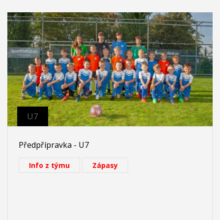
U7
Předpřípravka - U7
Info z týmu
Zápasy