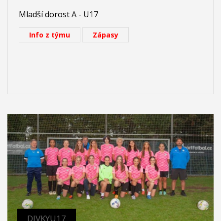
Mladší dorost A - U17
Info z týmu
Zápasy
DIVKYU17