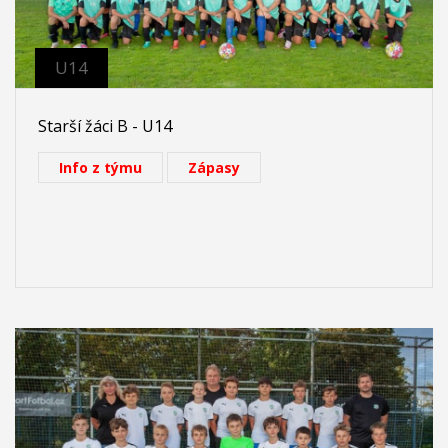
U14
Starší žáci B - U14
Info z týmu
Zápasy