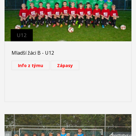
U12
Mladší žáci B - U12
Info z týmu
Zápasy