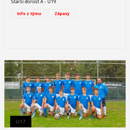
Starší dorost A - U19
Info z týmu
Zápasy
U17