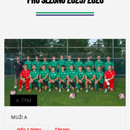
PRO SEZÓNU 2025/2026
A-TYM
MUŽI A
Info z týmu
Zápasy