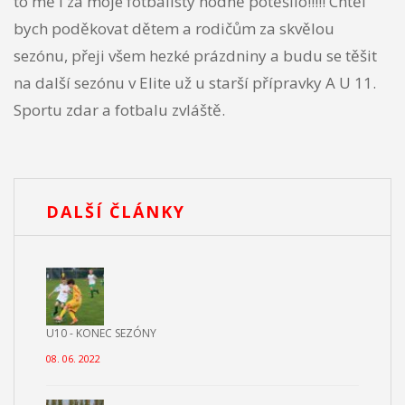
to mě i za moje fotbalisty hodně potěšilo!!!!! Chtěl
bych poděkovat dětem a rodičům za skvělou
sezónu, přeji všem hezké prázdniny a budu se těšit
na další sezónu v Elite už u starší přípravky A U 11.
Sportu zdar a fotbalu zvláště.
DALŠÍ ČLÁNKY
U10 - KONEC SEZÓNY
08. 06. 2022