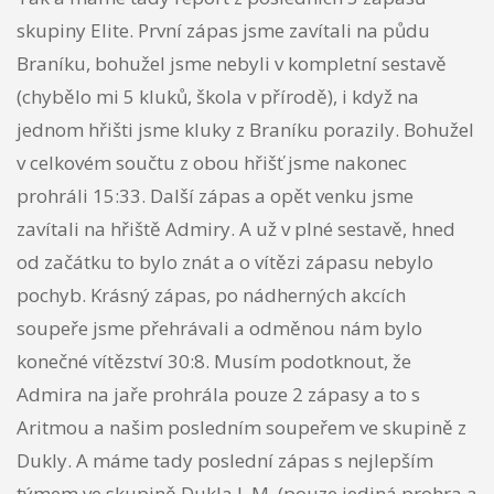
skupiny Elite. První zápas jsme zavítali na půdu
Braníku, bohužel jsme nebyli v kompletní sestavě
(chybělo mi 5 kluků, škola v přírodě), i když na
jednom hřišti jsme kluky z Braníku porazily. Bohužel
v celkovém součtu z obou hřišť jsme nakonec
prohráli 15:33. Další zápas a opět venku jsme
zavítali na hřiště Admiry. A už v plné sestavě, hned
od začátku to bylo znát a o vítězi zápasu nebylo
pochyb. Krásný zápas, po nádherných akcích
soupeře jsme přehrávali a odměnou nám bylo
konečné vítězství 30:8. Musím podotknout, že
Admira na jaře prohrála pouze 2 zápasy a to s
Aritmou a našim posledním soupeřem ve skupině z
Dukly. A máme tady poslední zápas s nejlepším
týmem ve skupině Dukla J. M. (pouze jediná prohra a