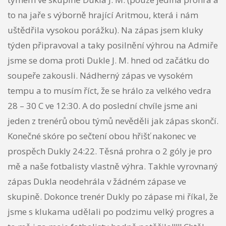
to na jaře s výborně hrající Aritmou, která i nám
uštědřila vysokou porážku). Na zápas jsem kluky
týden připravoval a taky posilnění výhrou na Admiře
jsme se doma proti Dukle J. M. hned od začátku do
soupeře zakousli. Nádherný zápas ve vysokém
tempu a to musím říct, že se hrálo za velkého vedra
28 – 30 C ve 12:30. A do poslední chvíle jsme ani
jeden z trenérů obou týmů nevěděli jak zápas skončí.
Konečné skóre po sečtení obou hřišť nakonec ve
prospěch Dukly 24:22. Těsná prohra o 2 góly je pro
mě a naše fotbalisty vlastně výhra. Takhle vyrovnaný
zápas Dukla neodehrála v žádném zápase ve
skupině. Dokonce trenér Dukly po zápase mi říkal, že
jsme s klukama udělali po podzimu velký progres a