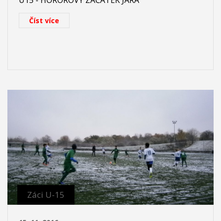
U15 - HOROROVÝ ZAČÁTEK JARA
Číst více
Záci U-15