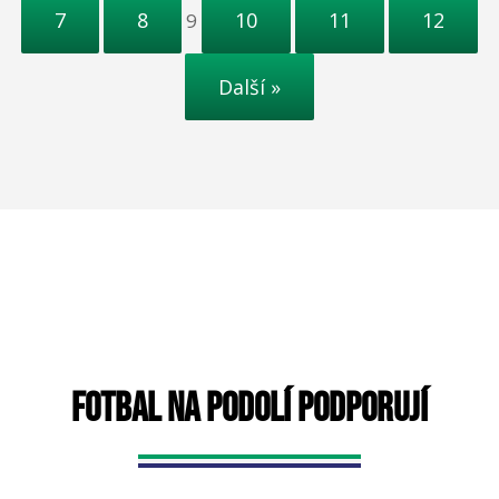
7
8
10
11
12
9
Další »
FOTBAL NA PODOLÍ PODPORUJÍ