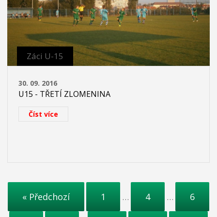
Záci U-15
30. 09. 2016
U15 - TŘETÍ ZLOMENINA
Číst více
« Předchozí
1
4
6
…
…