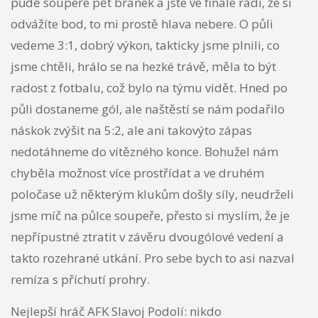
půdě soupeře pět branek a jste ve finále rádi, že si
odvážíte bod, to mi prostě hlava nebere. O půli
vedeme 3:1, dobrý výkon, takticky jsme plnili, co
jsme chtěli, hrálo se na hezké trávě, měla to být
radost z fotbalu, což bylo na týmu vidět. Hned po
půli dostaneme gól, ale naštěstí se nám podařilo
náskok zvýšit na 5:2, ale ani takovýto zápas
nedotáhneme do vítězného konce. Bohužel nám
chyběla možnost více prostřídat a ve druhém
poločase už některým klukům došly síly, neudrželi
jsme míč na půlce soupeře, přesto si myslím, že je
nepřípustné ztratit v závěru dvougólové vedení a
takto rozehrané utkání. Pro sebe bych to asi nazval
remíza s příchutí prohry.
Nejlepší hráč AFK Slavoj Podolí: nikdo