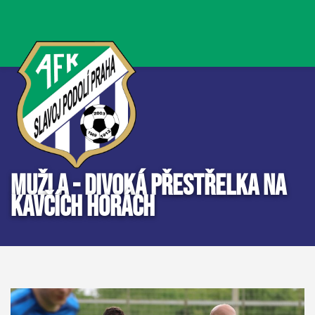
MUŽI A - DIVOKÁ PŘESTŘELKA NA
KAVČÍCH HORÁCH