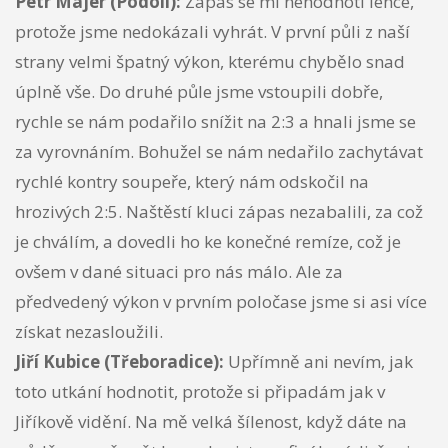
Petr Majer (Podolí):
Zápas se mi nehodnotí lehce,
protože jsme nedokázali vyhrát. V první půli z naší
strany velmi špatný výkon, kterému chybělo snad
úplně vše. Do druhé půle jsme vstoupili dobře,
rychle se nám podařilo snížit na 2:3 a hnali jsme se
za vyrovnáním. Bohužel se nám nedařilo zachytávat
rychlé kontry soupeře, který nám odskočil na
hrozivých 2:5. Naštěstí kluci zápas nezabalili, za což
je chválím, a dovedli ho ke konečné remíze, což je
ovšem v dané situaci pro nás málo. Ale za
předvedený výkon v prvním poločase jsme si asi více
získat nezasloužili.
Jiří Kubice (Třeboradice):
Upřímně ani nevím, jak
toto utkání hodnotit, protože si připadám jak v
Jiříkově vidění. Na mě velká šílenost, když dáte na