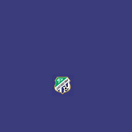
ČECHIE DUBEČ - SLAVOJ PODOLÍ 2:0 (1:0)
Úvod zápasu patřil nám, vypracovali jsme si čtyři šance
situace ve vápně jsem řešili zbytečně zbrkle. Soupeř n
potrestal po naší nedůsledné obranné činnosti. Dál js
byli více na míči, soupeře jsme do ničeho nepouštěli.
Bohužel ze začátku druhého poločasu nešťastně tečov
střela do proti pohybu našeho gólmana znamenala
dvoubrankové vedení pro domácí. Ti pak zalezli na vla
polovinu a bez problémů dokázali odbránit naše
dnes nijak nebezpečné kombinace a střely.
Nemá cenu hledat výmluvy, soupeř dal dva góly a pro
vyhrál, nezbývá než pogratulovat k vítězství. Držení míč
fotbalovost ani herní převaha nic neznamenají, rozhod
góly a ty jsme dnes nebyli schopni dát. Nejsme kapela,