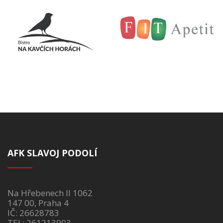
AFK SLAVOJ PODOLÍ
Na Hřebenech II 1062
147 00, Praha 4
IČ: 26628783
TEL: 261213903