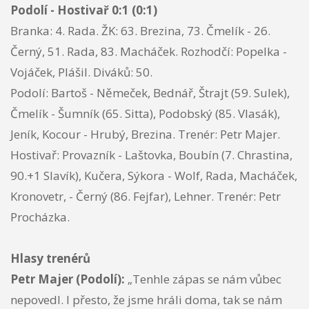
Podolí - Hostivař 0:1 (0:1)
Branka: 4. Rada. ŽK: 63. Brezina, 73. Čmelík - 26.
Černý, 51. Rada, 83. Macháček. Rozhodčí: Popelka -
Vojáček, Plášil. Diváků: 50.
Podolí: Bartoš - Němeček, Bednář, Štrajt (59. Sulek),
Čmelík - Šumník (65. Sitta), Podobský (85. Vlasák),
Jeník, Kocour - Hrubý, Brezina. Trenér: Petr Majer.
Hostivař: Provazník - Laštovka, Boubín (7. Chrastina,
90.+1 Slavík), Kučera, Sýkora - Wolf, Rada, Macháček,
Kronovetr, - Černý (86. Fejfar), Lehner. Trenér: Petr
Procházka.
Hlasy trenérů
Petr Majer (Podolí):
„Tenhle zápas se nám vůbec
nepovedl. I přesto, že jsme hráli doma, tak se nám