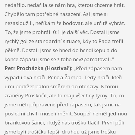
nedařilo, nedařila se nám hra, kterou chceme hrát.
Chybělo tam potřebné nasazení. Asi jsme si
nezasloužili, neříkám že bodovat, ale určitě vyhrát.
To, že jsme prohráli 0:1 je další věc. Dostali jsme
rychlý gól ze standardní situace, kdy to Rada trefil
pěkně. Dostali jsme se hned do hendikepu a do
konce zápasu jsme se z toho nevzpamatovali.”
Petr Procházka (Hostivař):
„Před zápasem nám
vypadli dva hráči, Penc a Žampa. Tedy hráči, kteří
umí podržet balon směrem do ofenzivy. K tomu
zraněný Proskočil, ale to mají všechny týmy. To, co
jsme měli připravené před zápasem, tak jsme na
poslední chvíli museli měnit. Soupeř neměl jedinou
brankovou šanci, i když nás trošku tlačil. První půli
jsme byli trošičku lepší, druhou už jsme trošku