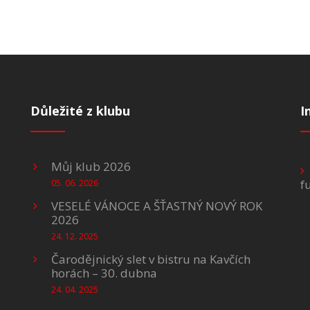
Důležité z klubu
I
Můj klub 2026
f
05. 06. 2026
VESELÉ VÁNOCE A ŠŤASTNÝ NOVÝ ROK
2026
24. 12. 2025
Čarodějnický slet v bistru na Kavčích
horách – 30. dubna
24. 04. 2025