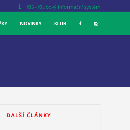
KIS - Klubový informační systém
ŽKY
NOVINKY
KLUB
DALŠÍ ČLÁNKY