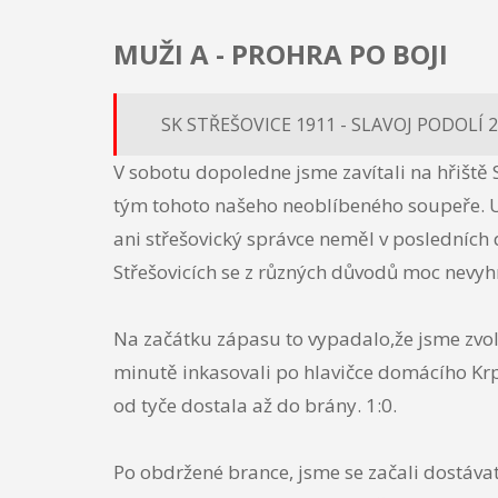
MUŽI A - PROHRA PO BOJI
SK STŘEŠOVICE 1911 - SLAVOJ PODOLÍ 2:1
V sobotu dopoledne jsme zavítali na hřiště 
tým tohoto našeho neoblíbeného soupeře. Už
ani střešovický správce neměl v posledních 
Střešovicích se z různých důvodů moc nevyhr
Na začátku zápasu to vypadalo,že jsme zvolil
minutě inkasovali po hlavičce domácího Kr
od tyče dostala až do brány. 1:0.
Po obdržené brance, jsme se začali dostávat