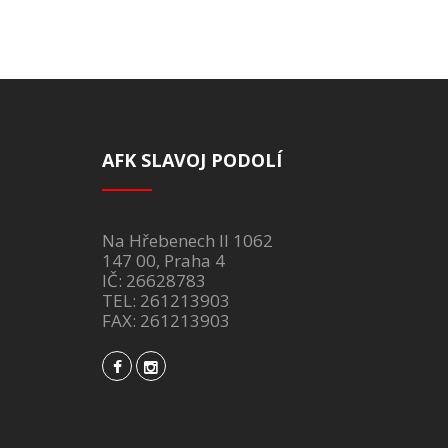
AFK SLAVOJ PODOLÍ
Na Hřebenech II 1062
147 00, Praha 4
IČ: 26628783
TEL: 261213903
FAX: 261213903