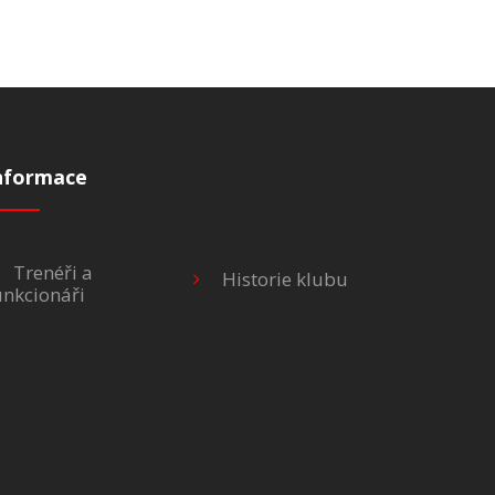
nformace
Trenéři a
Historie klubu
unkcionáři