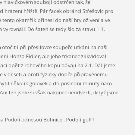
v hlavičkovém souboji odstrčen tak, že
hrazení hřiště. Pár facek obránci Střešovic pro
ento okamžik přinesl do naší hry oživení a ve
yrovnali. Do šaten se tedy šlo za stavu 1.1.
točit i při přesilovce soupeře utkání na naši
ní Honza Fidler, ale jeho trkanec zlikvidoval
ácí opět z rohového kopu dávají na 2.1. Dál jsme
 že v deseti a proti fyzicky dobře připravenému
hytil několik gólovek a do poslední minuty nám
Ani ten jsme si však nakonec neodvezli, ikdyž jsme
a Podolí odnesou Bohnice.. Podolí gól!!!