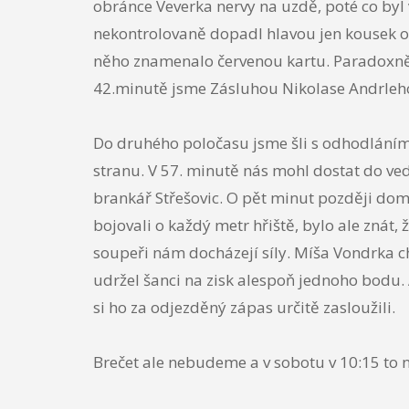
obránce Veverka nervy na uzdě, poté co byl 
nekontrolovaně dopadl hlavou jen kousek od 
něho znamenalo červenou kartu. Paradoxně t
42.minutě jsme Zásluhou Nikolase Andrleho v
Do druhého poločasu jsme šli s odhodláním o
stranu. V 57. minutě nás mohl dostat do vede
brankář Střešovic. O pět minut později dom
bojovali o každý metr hřiště, bylo ale znát,
soupeři nám docházejí síly. Míša Vondrka c
udržel šanci na zisk alespoň jednoho bodu. 
si ho za odjezděný zápas určitě zasloužili.
Brečet ale nebudeme a v sobotu v 10:15 to n