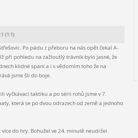
 (1:1)
Střešovic. Po pádu z přeboru na nás opět čekal A-
 při pohledu na zažloutlý trávník bylo jasné, že
dnech klidné spaní a i s vědomím toho že na
ává jsme šli do boje.
i vyčkávací taktiku a po sérii rohů jsme v 7.
paty, která se po dvou odrazech od země a jednoho
 více do hry. Bohužel ve 24. minutě neudržel